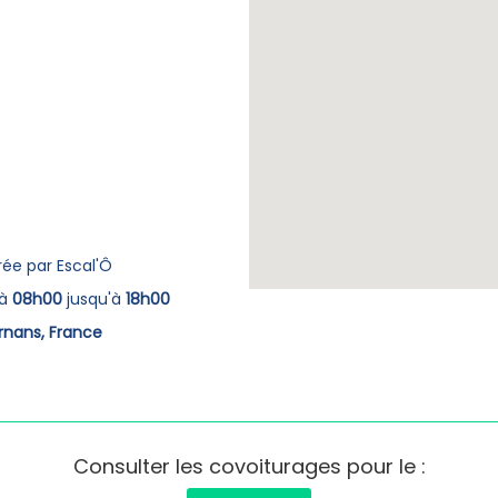
rée par Escal'Ô
à
08h00
jusqu'à
18h00
rnans, France
Consulter les covoiturages pour le :