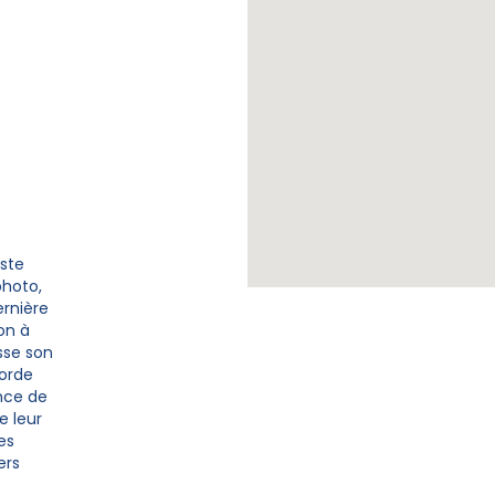
uste
photo,
ernière
on à
sse son
corde
ance de
e leur
es
ers