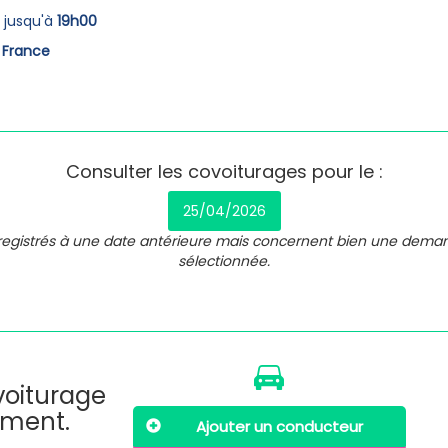
jusqu'à
19h00
, France
Consulter les covoiturages pour le :
25/04/2026
nregistrés à une date antérieure mais concernent bien une dema
sélectionnée.
ovoiturage
oment.
Ajouter un conducteur