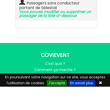
Passagers sans conducteur
partant de Sélestat
Vous pouvez modifier ou supprimer un
passager de la liste ci-dessous
COVIEVENT
C'est quoi ?
Comment ça marche ?
Mentions légales
En poursuivant votre navigation sur ce site, vous acceptez
Nous contacter
l'utilisation de cookies.
J'accepte
En savoir plus.
LE COVOITURAGE AVEC MOBICOOP
Trouver un covoiturage