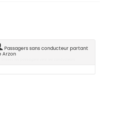
Passagers sans conducteur partant
e Arzon
Glissez les passagers vers les conducteurs