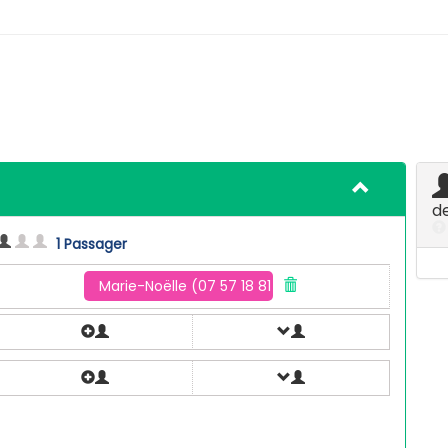
d
1 Passager
Marie-Noëlle (07 57 18 81 00)